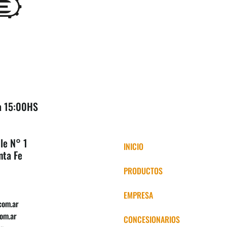
 a 15:00HS
lle N° 1
INICIO
nta Fe
PRODUCTOS
EMPRESA
com.ar
om.ar
CONCESIONARIOS