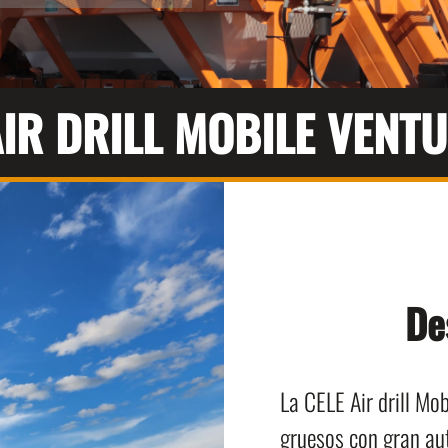
IR DRILL MOBILE VENT
De
La CELE Air drill M
gruesos con gran au