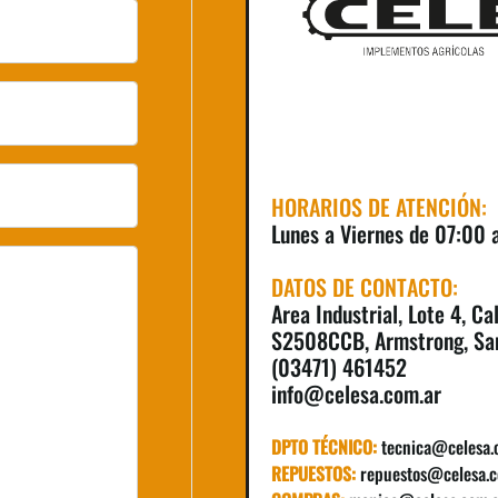
HORARIOS DE ATENCIÓN:
Lunes a Viernes de 07:00
DATOS DE CONTACTO:
Area Industrial, Lote 4, Ca
S2508CCB, Armstrong, Sa
(03471) 461452
info@celesa.com.ar
DPTO TÉCNICO:
tecnica@celesa.
REPUESTOS:
repuestos@celesa.c